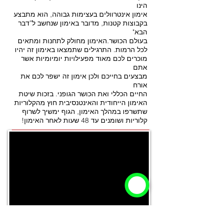
הינו
אימון
אינטרוולים בעצימות גבוהה, הוא מתבצע
בקבוצות קטנות,
מדובר באימון שנחשב ל”דבר
הבא"
בעולם הכושר.
האימון מחולק לתחנות ומתאים
לכל הרמות.
התרגילים שתמצאו באימון זה יהיו
מוכרים לכם מאוד
מפעילויות יומיומיות אשר
אתם
מבצעים בחייכם ולכן אימון
זה ישפר לכם את
אורח
החיים הכללי ואת הכושר הגופני.
בזכות שיטת
האימון הייחודית והאינטנסיבית חוץ
מהקלוריות
שתשרפו במהלך האימון, הגוף ימשיך לשרוף
קלוריות ושומנים עד 48 שעות לאחר האימון!