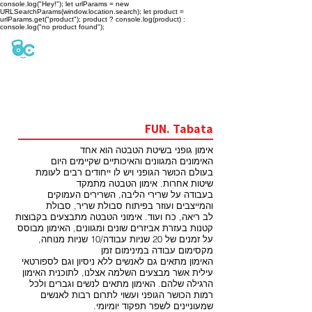
console.log("Hey!"); let urlParams = new
URLSearchParams(window.location.search); let product =
urlParams.get("product"); product ? console.log(product) :
console.log("no product found");
האימונים שלנו
FUN. Tabata
אימון גופני בשיטת הטבטה הוא אחד
האימונים
המגוונים והאיכותיים שקיימים היום
בעולם הכושר הגופני
ויש לו ייחודים רבים לעומת
שיטות אחרות. אימון הטבטה מתמקד
בעבודה על שרירי הליבה,
השרירים העמוקים
והמייצבים ועוזר בפיתוח סבולת שריר,
סבולת
לב ריאה, כח ועוד. אימוני הטבטה מתבצעים בקבוצות
קטנות בעזרת אביזרים שונים ומגוונים, האימון מבוסס
על זמנים של 20 שניות עבודה/10 שניות מנוחה,
מקסימום עבודה במינימום זמן
האימון מתאים גם לאנשים ללא
ניסיון וגם לספורטאי
עילית אשר מבצעים השלמה אצלנו,
לתוכנית האימון
הרגילה שלהם.
האימון מתאים לנשים וגברים ולכל
רמות הכושר הגופני
ועשוי לתרום רבות לאנשים
.שמעוניינים לשפר תפקוד יומיומי