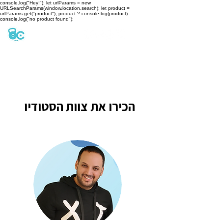
console.log("Hey!"); let urlParams = new
URLSearchParams(window.location.search); let product =
urlParams.get("product"); product ? console.log(product) :
console.log("no product found");
הכירו את צוות הסטודיו