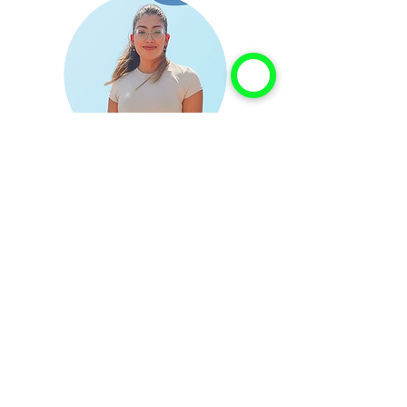
קורל קדמי
קורל היא הצלע הנשית והמהממת של הסטודיו! יש לה
מוטיבציה שיא והיא ממש אוהבת לאמן. קורל הוסמכה
במכון וינגייט והיא יוצרת תוכן ברשתות החברתיות לחיים
בריאים ותזונה. קורל עושה תואר בתזונה ומשלבת את
האימונים כי זה פשוט חלק בלתי נפרד ממנה!
שתגיעו לקורל לאימונים תקבלו המון תשומת לב, חיוך
רחב ודגשים ללא פשרות.
תגיעו אליה ותתאהבו, כמונו.
המוטו שלה בחיים: "הגדרה של טירוף זה לעשות את
אותו דבר שוב ושוב ולצפות לתוצאה שונה - זה בדיוק
הזמן לנסות משהו אחר! "