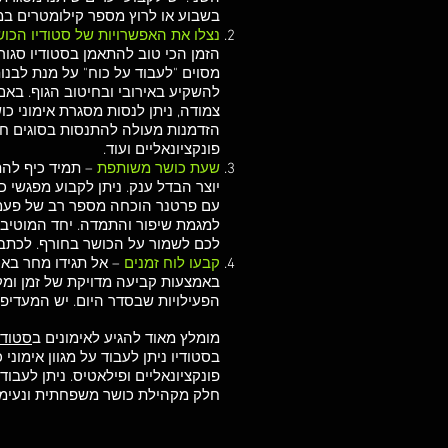
בשבוע או לרוץ מספר קילומטרים ב
נצלו את האפשרויות של סטודיו הכ
הזמן הכי טוב להתאמן בסטודיו סגור ו
מסוים "לעבוד על כוח" על מנת לבנו
להשקיע באירובי ובחיטוב הגוף. בא
צמודה, ניתן לנסות מסגרת אימוני כ
הזדמנות מעולה להתנסות בסוגים חדשי
פונקציונאליים ועוד.
שעת כושר משותפת
– תמיד כיף להת
יוצר הבדל ענק. ניתן לקבוע מפגשי כ
עם פרטנר הוכחה מספר רב של פעמי
למגמת שיפור והתמדה. יחד המוטיבצ
לכם לשמור על הכושר בחורף. לכתבה 
קבעו לוח זמנים
– אל תגידו מחר באופ
באמצעות קביעה מדויקת של זמן ומקו
הפעילויות שבסדר היום. יש המעדיפי
מומלץ מאוד להגיע לאימונים ב
סטודי
בסטודיו ניתן לעבוד על מגוון אימוני 
פונקציונאליים ופילאטיס. ניתן לעבו
חלק מקהילת כושר משפחתית ונעימ