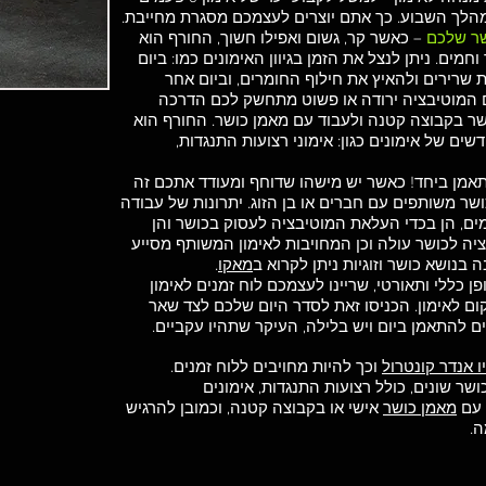
מהלך השבוע. כך אתם יוצרים לעצמכם מסגרת מחייבת.
ושר שלכם
– כאשר קר, גשום ואפילו חשוך, החורף הוא
חמים. ניתן לנצל את הזמן בגיוון האימונים כמו: ביום
ת שרירים ולהאיץ את חילוף החומרים, וביום אחר
ם המוטיבציה ירודה או פשוט מתחשק לכם הדרכה
ושר בקבוצה קטנה ולעבוד עם מאמן כושר. החורף הוא
ם של אימונים כגון: אימוני רצועות התנגדות,
אמן ביחד! כאשר יש מישהו שדוחף ומעודד אתכם זה
ושר משותפים עם חברים או בן הזוג. יתרונות של עבודה
ם, הן בכדי העלאת המוטיבציה לעסוק בכושר והן
יה לכושר עולה וכן המחויבות לאימון המשותף מסייע
בנושא כושר וזוגיות ניתן לקרוא ב
מאקו
.
ן כללי ותאורטי, שריינו לעצמכם לוח זמנים לאימון
ם לאימון. הכניסו זאת לסדר היום שלכם לצד שאר
ם להתאמן ביום ויש בלילה, העיקר שתהיו עקביים.
ו אנדר קונטרול
וכך להיות מחויבים ללוח זמנים.
כושר שונים, כולל רצועות התנגדות, אימונים
ד עם
מאמן כושר
אישי או בקבוצה קטנה, וכמובן להרגיש
ה.