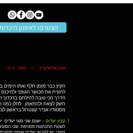
הצטרפו לאימון היכרות
4 דרכים איך 
הטמפרטורות והמ
אורן אלפרוביץ /// ינואר 2015
הקיץ כבר מזמן חלף ואתו הימים ב
להזניח את הכושר הגופני ולהיכנס
הדרך הכי טובה להילחם בדכדוך הח
חשק לצאת ולהתאמן. להלן כמה הצ
מסטודיו אנדר קונטרול בראשון לציו
קבע יעדים
– ישנם שני סוגי יעדים: 
לשנות התנהגות מסוימת. שני הסוגי