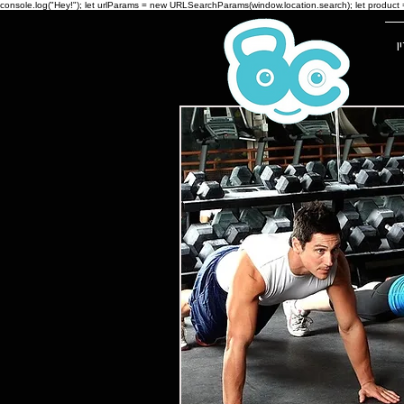
console.log("Hey!"); let urlParams = new URLSearchParams(window.location.search); let product =
ו