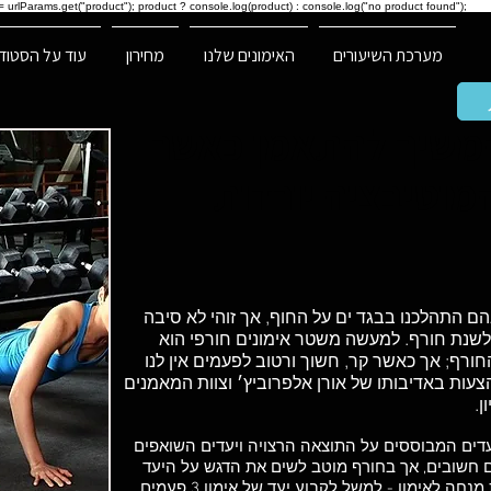
 urlParams.get("product"); product ? console.log(product) : console.log("no product found");
מערכת השיעורים
האימונים שלנו
מחירון
עוד על הסטודי
להמשיך להתאמן כאשר
וטיבציה יורדות
הם התהלכנו בבגד ים על החוף, אך זוהי לא סיבה
 לשנת חורף. למעשה משטר אימונים חורפי הוא
ורף; אך כאשר קר, חשוך ורטוב לפעמים אין לנו
עות באדיבותו של אורן אלפרוביץ׳ וצוות המאמנים
ן.
יעדים המבוססים על התוצאה הרצויה ויעדים השואפים
ם חשובים, אך בחורף מוטב לשים את הדגש על היעד
השני. יש לקבוע יעדים שיתנו מסגרת מנחה לאימון - למשל לקבוע יעד של אימון 3 פעמים