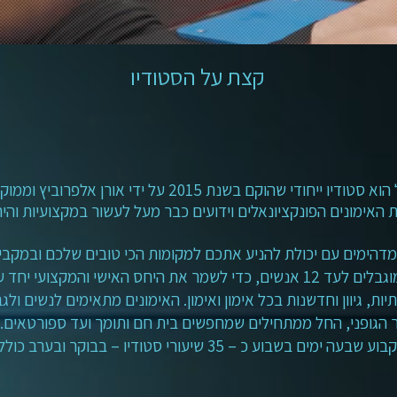
קצת על הסטודיו
 שהוקם בשנת 2015 על ידי אורן אלפרוביץ וממוקם בראשון לציון.
האימונים הפונקציונאלים וידועים כבר מעל לעשור במקצועיות והי
דהימים עם יכולת להניע אתכם למקומות הכי טובים שלכם ובמקביל
והמקצועי יחד עם הווי חברתי וכיפי.
יות, גיוון וחדשנות בכל אימון ואימון. האימונים מתאימים לנשים ול
 הגופני, החל ממתחילים שמחפשים בית חם ותומך ועד ספורטאים.
כ – 35 שיעורי סטודיו – בבוקר ובערב כולל ימי שישי ושבת.